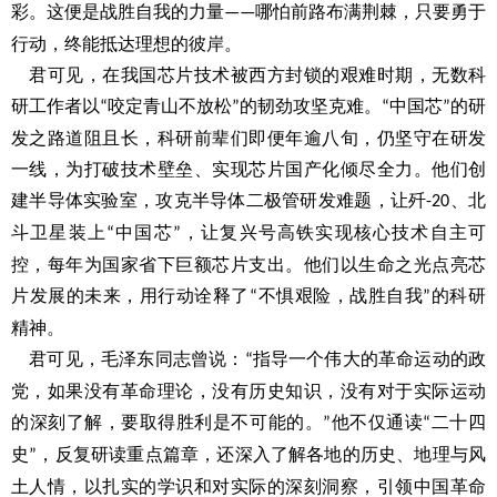
彩。这便是战胜自我的力量
哪怕前路布满荆棘，只要勇于
——
行动，终能抵达理想的彼岸。
君可见，在我国芯片技术被西方封锁的艰难时期，无数科
研工作者以
咬定青山不放松
的韧劲攻坚克难。
中国芯
的研
“
”
“
”
发之路道阻且长，科研前辈们即便年逾八旬，仍坚守在研发
一线，为打破技术壁垒、实现芯片国产化倾尽全力。他们创
建半导体实验室，攻克半导体二极管研发难题，让歼
、北
-20
斗卫星装上
中国芯
，让复兴号高铁实现核心技术自主可
“
”
控，每年为国家省下巨额芯片支出。他们以生命之光点亮芯
片发展的未来，用行动诠释了
不惧艰险，战胜自我
的科研
“
”
精神。
君可见，毛泽东同志曾说：
指导一个伟大的革命运动的政
“
党，如果没有革命理论，没有历史知识，没有对于实际运动
的深刻了解，要取得胜利是不可能的。
他不仅通读
二十四
”
“
史
，反复研读重点篇章，还深入了解各地的历史、地理与风
”
土人情，以扎实的学识和对实际的深刻洞察，引领中国革命