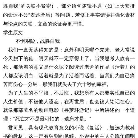
胜自我
的关联不紧密）、部分语句逻辑不通（如
上天安排
”
“
的命运不公
表述矛盾）等问题，若修正事实错误并强化素材
”
与论点的关联，文章的论证会更严谨。
学生原文
不惧艰险，战胜自我
我们一直无从得知的是：意外和明天哪个先来。老人常说
今天脱下的鞋，明天就不一定穿得上了。当我思考人故有一
死，那活着的意义是什么呢？阅读过老舍的作品《活着》的
人都应该明白，活着就是为了活着而活着。当我们为自己痛
苦而伤心一分钟，那我们就失去了六十秒的幸福。
为了人生的不平淡，不后悔，我想所有人都要实现自己的
人生价值，不被他人遗忘，在离世后，也会被人铭记在心。
就像那部著名的动画电影《寻梦环游记》中所讲述的一个道
理：
死亡才不是最可怕的，遗忘才是。
“
”
君可见，具有现代教育意义的小说《复活》，被选为教科
书的教材，这一定有独到的见解。小说中的主人公晚年间明