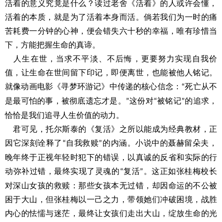
活着的意义究竟是什么？读过老舍《活着》的人或许会懂，
活着的本质，就是为了活着本身而活。倘若我们为一时的痛
苦耗费一分钟的心神，便会错失六十秒的幸福，唯有珍惜当
下，方能把握生命的真谛。
人生在世，当求不平淡、不后悔，更要努力实现自我价
值，让生命在世间留下印记，即便离世，也能被他人铭记。
就像动画电影《寻梦环游记》中传递的核心信念：
死亡从不
“
是最可怕的事，被彻底遗忘才是。
这份对
被铭记
的追求，
”
“
”
恰恰是我们追寻人生价值的动力。
君可见，托尔斯泰的《复活》之所以能成为经典教材，正
因它深刻诠释了
自我救赎
的内涵。小说中的聂赫留朵夫，
“
”
晚年终于正视年轻时犯下的错误，以真诚的反省和实际的行
动弥补过错，最终实现了灵魂的
复活
。这正如张桂梅校长
“
”
对深山女孩的救赎：那些女孩本无过错，却因命运的不公被
困于大山，但张桂梅以一己之力，带领她们冲破困境，战胜
内心的怯懦与迷茫，最终让女孩们走出大山，绽放生命的光