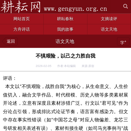
网站首页
耕耘春秋
文摘读评
方舟诗话
我的故事
语文天地
返回
语文天地
+
字
不惧艰险，以己之力胜自我
2026-02-05 作者:本站编辑 来源:原创
评语：
本文以
不惧艰险，战胜自我
为核心，从生命意义、人生价
“
”
值切入，融合文学作品、时代楷模、历史人物等多类素材展
开论述，立意有深度且素材涉猎广泛。行文以
君可见
作为
“
”
分论点引领，形成排比式论证节奏，语言富有感染力。但文
中存在事实性错误（如
中国芯之母
对应人物偏差、龙芯三
“
”
号研发相关表述有误）、素材衔接生硬（如司马光事例与
战
“