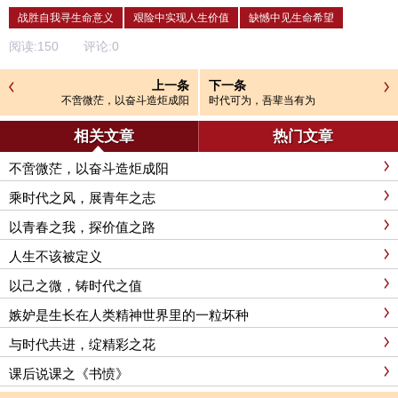
战胜自我寻生命意义
艰险中实现人生价值
缺憾中见生命希望
阅读:
150
评论:
0
上一条
下一条
不啻微茫，以奋斗造炬成阳
时代可为，吾辈当有为
相关文章
热门文章
不啻微茫，以奋斗造炬成阳
乘时代之风，展青年之志
以青春之我，探价值之路
人生不该被定义
以己之微，铸时代之值
嫉妒是生长在人类精神世界里的一粒坏种
与时代共进，绽精彩之花
课后说课之《书愤》