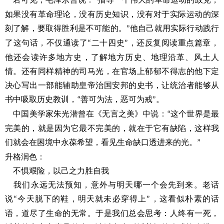
“
如果没有革命理论，没有历史知识，没有对于实际运动的深
刻了解，要取得胜利是不可能的。
他自己就用实际行动践行
”
了这句话，不仅通读了
二十四史
，还反复阅读重点篇章，
“
”
他还会读许多地方史，了解地方历史、地理沿革、风土人
情。还有同样精神的司马光，在官场上郁郁不得志的他下定
决心写出一部能辅助皇帝治国安邦的史书，让统治者能够从
书中吸取历史教训，
善可为法，恶可为戒
。
“
”
中国美学家朱光潜曾在《无言之美》中说：
这个世界是最
“
完美的，就是因为它最不完美的，就在于它有缺陷，这样我
们就会在困境中永葆希望，看见生命缺口透进来的光。
”
升格润色：
不惧艰险，以己之力胜自我
我们永远无法预知，意外与明天哪一个会先到来。老话
说
今天脱下的鞋，明天就未必穿得上
，这看似朴素的话
“
”
语，道尽了生命的无常。于是我们总会思考：人终有一死，