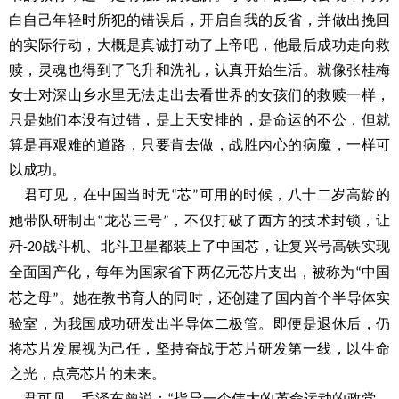
白自己年轻时所犯的错误后，开启自我的反省，并做出挽回
的实际行动，大概是真诚打动了上帝吧，他最后成功走向救
赎，灵魂也得到了飞升和洗礼，认真开始生活。就像张桂梅
女士对深山乡水里无法走出去看世界的女孩们的救赎一样，
只是她们本没有过错，是上天安排的，是命运的不公，但就
算是再艰难的道路，只要肯去做，战胜内心的病魔，一样可
以成功。
君可见，在中国当时无
芯
可用的时候，八十二岁高龄的
“
”
她带队研制出
龙芯三号
，不仅打破了西方的技术封锁，让
“
”
歼
战斗机、北斗卫星都装上了中国芯，让复兴号高铁实现
-20
全面国产化，每年为国家省下两亿元芯片支出，被称为
中国
“
芯之母
。她在教书育人的同时，还创建了国内首个半导体实
”
验室，为我国成功研发出半导体二极管。即便是退休后，仍
将芯片发展视为己任，坚持奋战于芯片研发第一线，以生命
之光，点亮芯片的未来。
君可见，毛泽东曾说：
指导一个伟大的革命运动的政党，